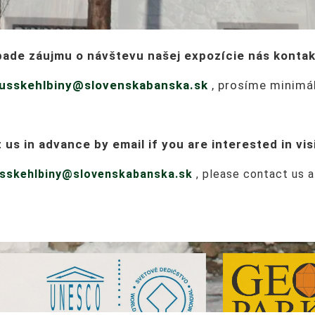
ípade záujmu o návštevu našej expozície nás
kontak
usskehlbiny@slovenskabanska.sk
, prosíme minimál
 us in advance by email if you are interested in vis
sskehlbiny@slovenskabanska.sk
, p
lease contact us a