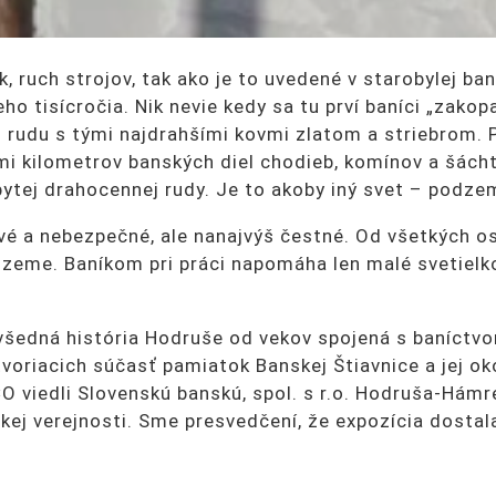
k, ruch strojov, tak ako je to uvedené v starobylej ba
ho tisícročia. Nik nevie kedy sa tu prví baníci „zakop
li rudu s tými najdrahšími kovmi zlatom a striebrom.
 kilometrov banských diel chodieb, komínov a šácht, a
bytej drahocennej rudy. Je to akoby iný svet – podze
 a nebezpečné, ale nanajvýš čestné. Od všetkých osta
 zeme. Baníkom pri práci napomáha len malé svetielk
evšedná história Hodruše od vekov spojená s baníctv
tvoriacich súčasť pamiatok Banskej Štiavnice a jej ok
 viedli Slovenskú banskú, spol. s r.o. Hodruša-Hámre
íckej verejnosti. Sme presvedčení, že expozícia dostal