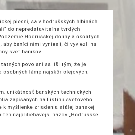
níckej piesni, sa v hodrušských hlbinách
ali“ do nepredstaviteľne tvrdých
 Podzemie Hodrušskej doliny a okolitých
by baníci nimi vyniesli, či vyviezli na
mný svet baníkov.
tných povolaní sa líši tým, že je
o osobných lámp najskôr olejových,
om, unikátnosť banských technických
olia zapísaných na Listinu svetového
 k myšlienke zriadenia stálej banskej
a ten najpriliehavejší názov „Hodrušské