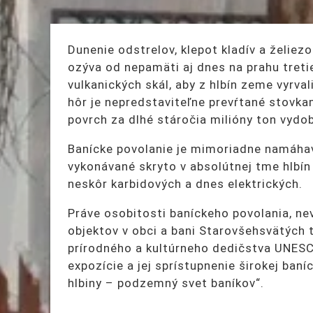
Dunenie odstrelov, klepot kladív a želiezo
ozýva od nepamäti aj dnes na prahu tretie
vulkanických skál, aby z hlbín zeme vyrva
hôr je nepredstaviteľne prevŕtané stovkami
povrch za dlhé stáročia milióny ton vydo
Banícke povolanie je mimoriadne namáhavé
vykonávané skryto v absolútnej tme hlbín
neskôr karbidových a dnes elektrických.
Práve osobitosti baníckeho povolania, n
objektov v obci a bani Starovšehsvätých 
prírodného a kultúrneho dedičstva UNESCO
expozície a jej sprístupnenie širokej ban
hlbiny – podzemný svet baníkov“.